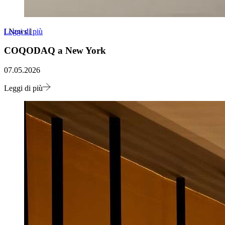
Leggi di più
[
News
]
COQODAQ a New York
07.05.2026
Leggi di più