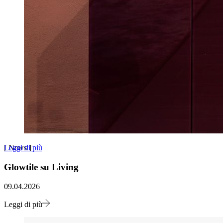
Leggi di più
[
News
]
Glowtile su Living
09.04.2026
Leggi di più