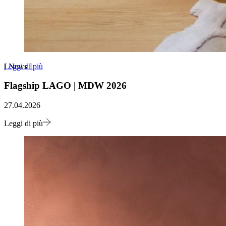
Leggi di più
[
News
]
Flagship LAGO | MDW 2026
27.04.2026
Leggi di più