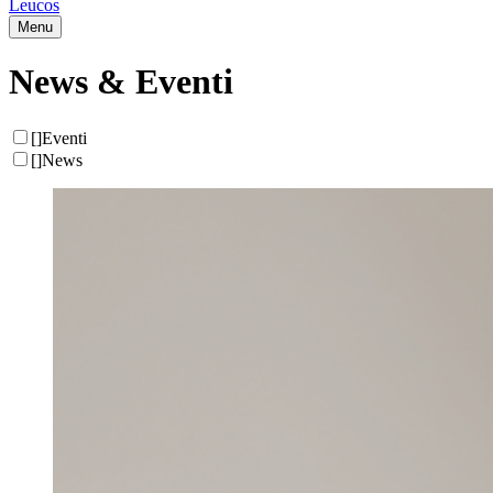
Leucos
Menu
News & Eventi
[
]
Eventi
[
]
News