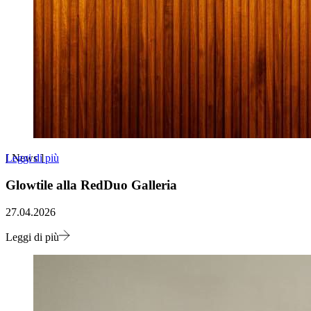
Leggi di più
[
News
]
Glowtile alla RedDuo Galleria
27.04.2026
Leggi di più