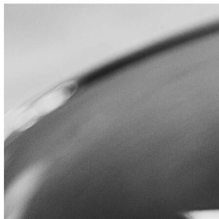
Leucos
Prodotti
Collezioni
Dove Acquistare
Menu
Cerca