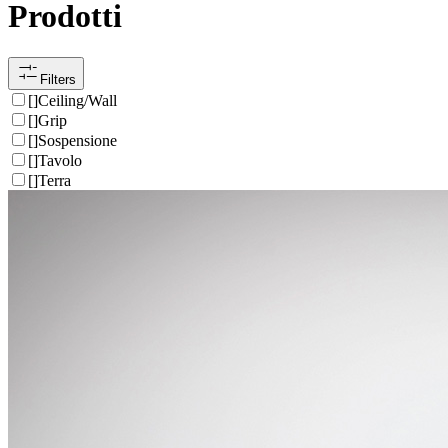
Prodotti
Filters
[
]
Ceiling/Wall
[
]
Grip
[
]
Sospensione
[
]
Tavolo
[
]
Terra