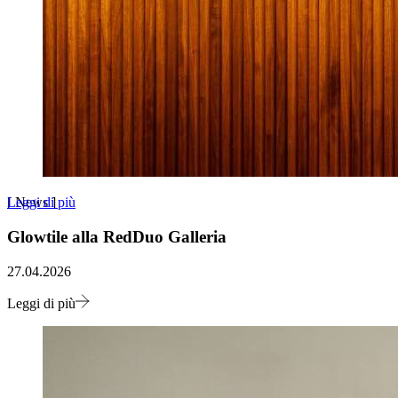
Leggi di più
[
News
]
Glowtile alla RedDuo Galleria
27.04.2026
Leggi di più