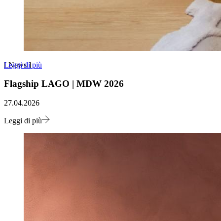
Leggi di più
[
News
]
Flagship LAGO | MDW 2026
27.04.2026
Leggi di più