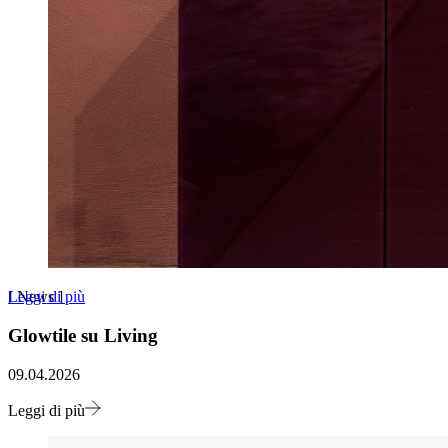
Leggi di più
[
News
]
Glowtile su Living
09.04.2026
Leggi di più