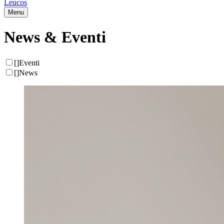
Leucos
Menu
News & Eventi
[
]
Eventi
[
]
News