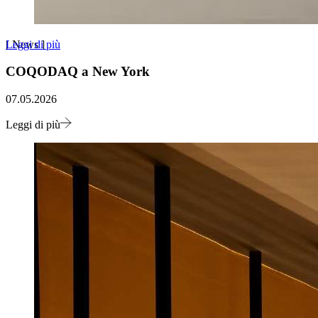
Leggi di più
[
News
]
COQODAQ a New York
07.05.2026
Leggi di più