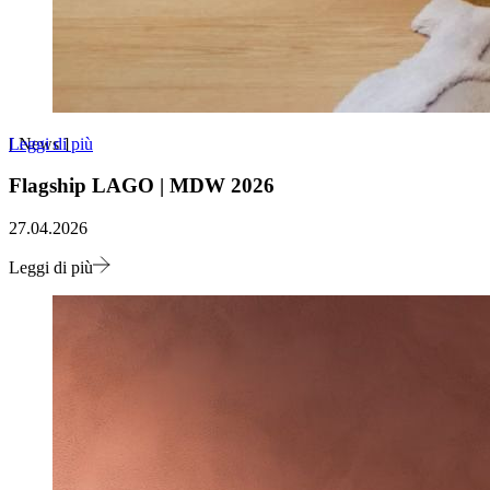
Leggi di più
[
News
]
Flagship LAGO | MDW 2026
27.04.2026
Leggi di più