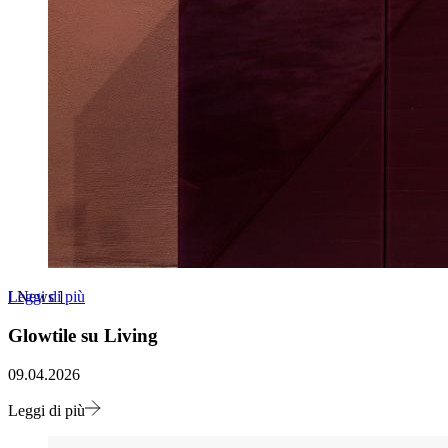
Leggi di più
[
News
]
Glowtile su Living
09.04.2026
Leggi di più