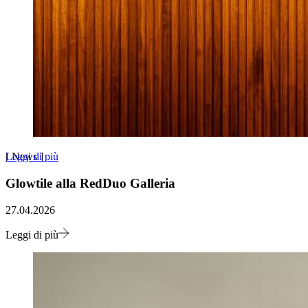
Leggi di più
[
News
]
Glowtile alla RedDuo Galleria
27.04.2026
Leggi di più