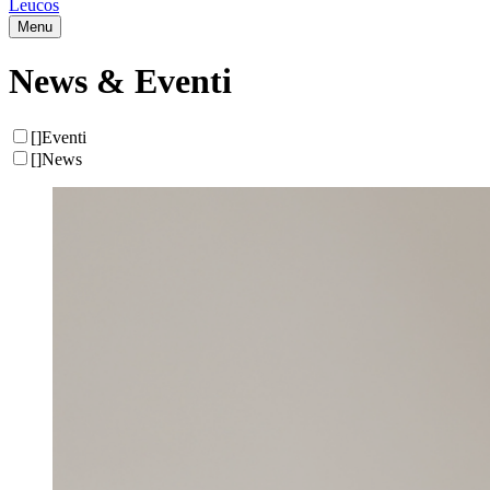
Leucos
Menu
News & Eventi
[
]
Eventi
[
]
News