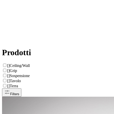
Prodotti
[
]
Ceiling/Wall
[
]
Grip
[
]
Sospensione
[
]
Tavolo
[
]
Terra
Filters