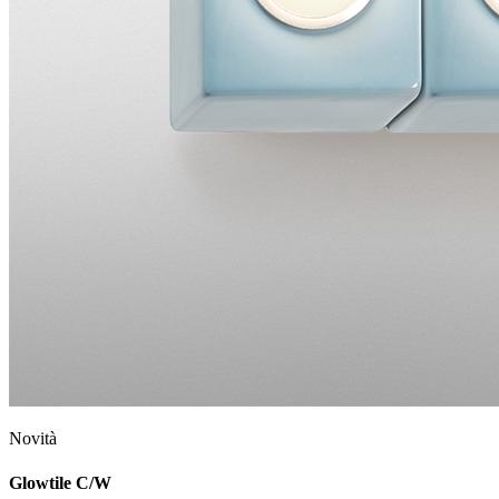
Novità
Glowtile C/W