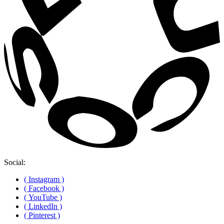
Social:
( Instagram )
( Facebook )
( YouTube )
( LinkedIn )
( Pinterest )