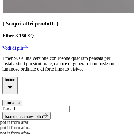
[ Scopri altri prodotti ]
Ether S 150 SQ
Vedi di più
Ether SQ è una versione con rosone quadrato pensata per
installazioni più strutturate, capace di generare composizioni
luminose ordinate e di forte impatto visivo.
Indice
Torna su
E-mail
Iscriviti alla newsletter
t it from afar
-
t it from afar
-
t it from afar
-