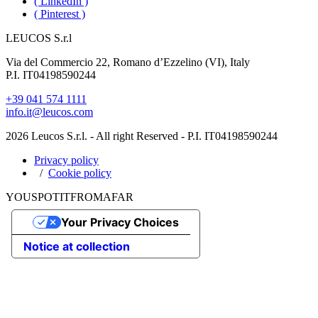
( LinkedIn )
( Pinterest )
LEUCOS S.r.l
Via del Commercio 22, Romano d’Ezzelino (VI), Italy
P.I. IT04198590244
+39 041 574 1111
info.it@leucos.com
2026 Leucos S.r.l. - All right Reserved - P.I. IT04198590244
Privacy policy
Cookie policy
YOU
SPOT
IT
FROM
AFAR
Your Privacy Choices
Notice at collection