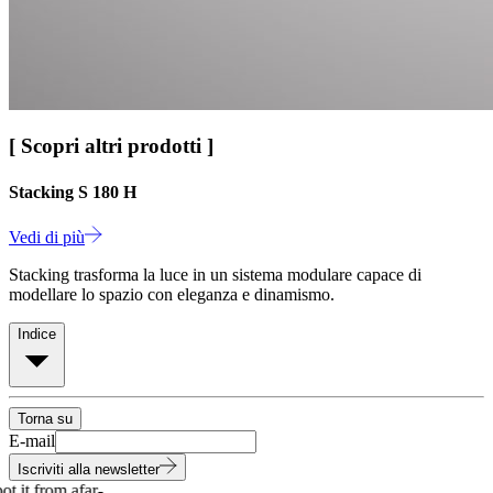
[ Scopri altri prodotti ]
Stacking S 180 H
Vedi di più
Stacking trasforma la luce in un sistema modulare capace di
modellare lo spazio con eleganza e dinamismo.
Indice
Torna su
E-mail
Iscriviti alla newsletter
 it from afar
-