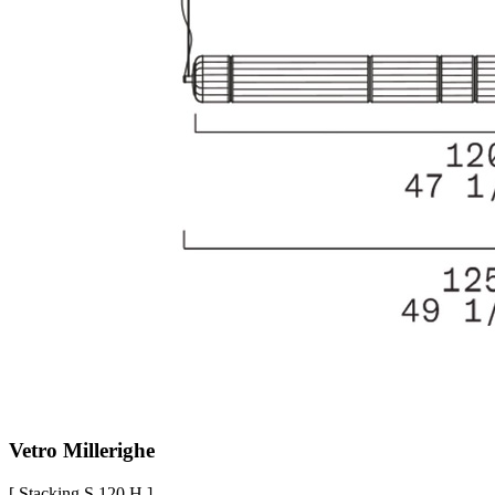
Vetro Millerighe
[ Stacking S 120 H ]