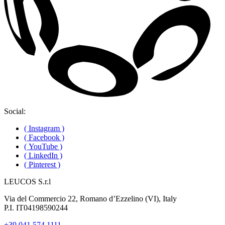
Social:
( Instagram )
( Facebook )
( YouTube )
( LinkedIn )
( Pinterest )
LEUCOS S.r.l
Via del Commercio 22, Romano d’Ezzelino (VI), Italy
P.I. IT04198590244
+39 041 574 1111