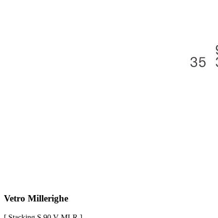
Vetro Millerighe
[ Stacking S 90 V MLR ]