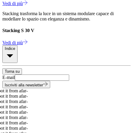
Vedi di più
Stacking trasforma la luce in un sistema modulare capace di
modellare lo spazio con eleganza e dinamismo.
Stacking S 30 V
Vedi di più
Indice
Torna su
E-mail
Iscriviti alla newsletter
 it from afar
-
 it from afar
-
 it from afar
-
 it from afar
-
 it from afar
-
 it from afar
-
 it from afar
-
 it from afar
-