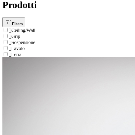
Prodotti
Filters
[
]
Ceiling/Wall
[
]
Grip
[
]
Sospensione
[
]
Tavolo
[
]
Terra