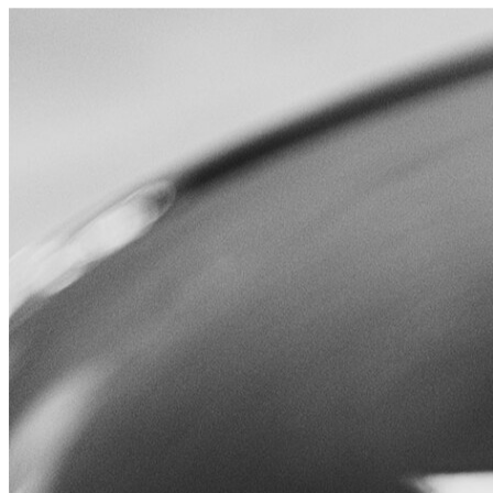
Leucos
Prodotti
Collezioni
Dove Acquistare
Menu
Cerca