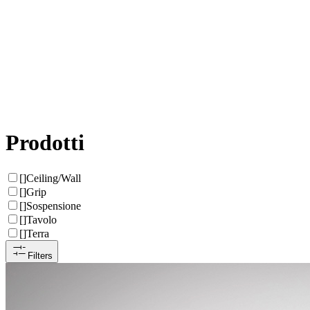
Prodotti
[
]
Ceiling/Wall
[
]
Grip
[
]
Sospensione
[
]
Tavolo
[
]
Terra
Filters