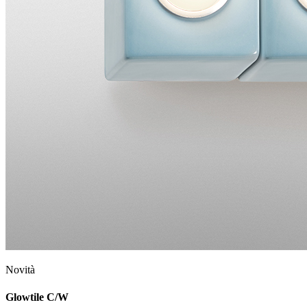
Novità
Glowtile C/W