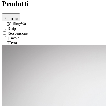
Prodotti
Filters
[
]
Ceiling/Wall
[
]
Grip
[
]
Sospensione
[
]
Tavolo
[
]
Terra