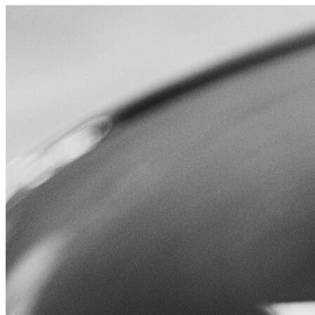
Leucos
Prodotti
Collezioni
Dove Acquistare
Menu
Cerca