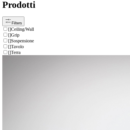
Prodotti
Filters
[
]
Ceiling/Wall
[
]
Grip
[
]
Sospensione
[
]
Tavolo
[
]
Terra