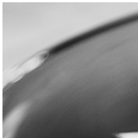
Leucos
Prodotti
Collezioni
Dove Acquistare
Menu
Cerca