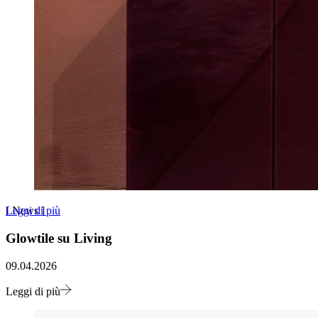
Leggi di più
[
News
]
Glowtile su Living
09.04.2026
Leggi di più