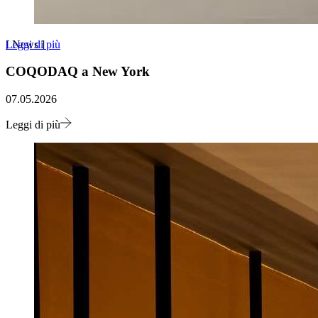
Leggi di più
[
News
]
COQODAQ a New York
07.05.2026
Leggi di più