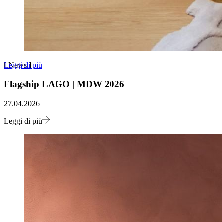
Leggi di più
[
News
]
Flagship LAGO | MDW 2026
27.04.2026
Leggi di più