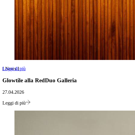
Leggi di più
[
News
]
Glowtile alla RedDuo Galleria
27.04.2026
Leggi di più