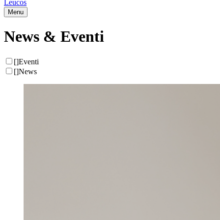
Leucos
Menu
News & Eventi
[
]
Eventi
[
]
News