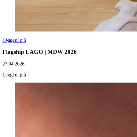
Leggi di più
[
News
]
Flagship LAGO | MDW 2026
27.04.2026
Leggi di più