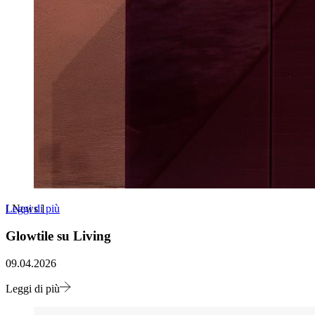
Leggi di più
[
News
]
Glowtile su Living
09.04.2026
Leggi di più