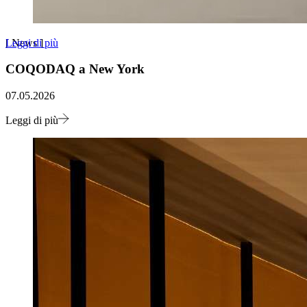
Leggi di più
[
News
]
COQODAQ a New York
07.05.2026
Leggi di più