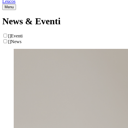
Leucos
Menu
News & Eventi
[
]
Eventi
[
]
News