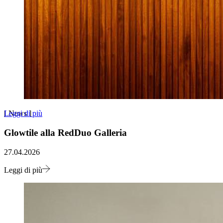
Leggi di più
[
News
]
Glowtile alla RedDuo Galleria
27.04.2026
Leggi di più