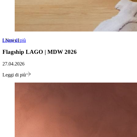
Leggi di più
[
News
]
Flagship LAGO | MDW 2026
27.04.2026
Leggi di più