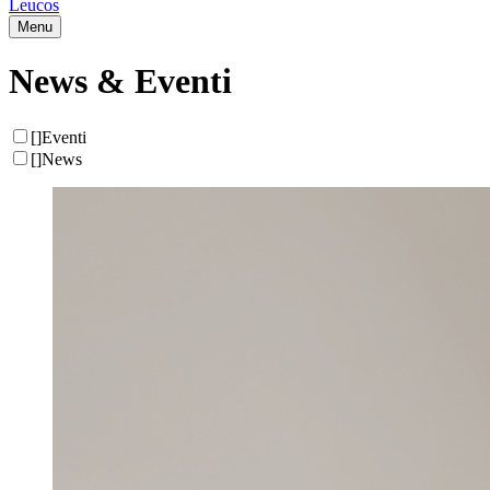
Leucos
Menu
News & Eventi
[
]
Eventi
[
]
News