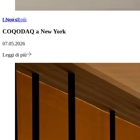
Leggi di più
[
News
]
COQODAQ a New York
07.05.2026
Leggi di più