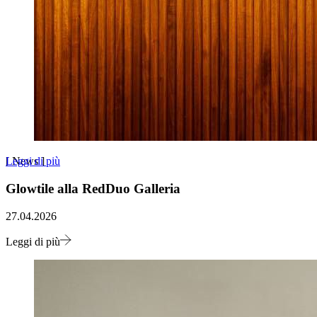
Leggi di più
[
News
]
Glowtile alla RedDuo Galleria
27.04.2026
Leggi di più