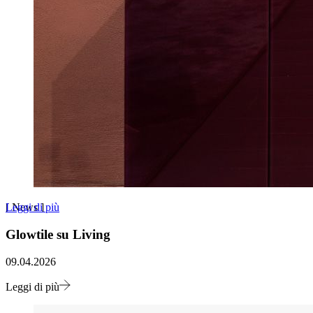
Leggi di più
[
News
]
Glowtile su Living
09.04.2026
Leggi di più