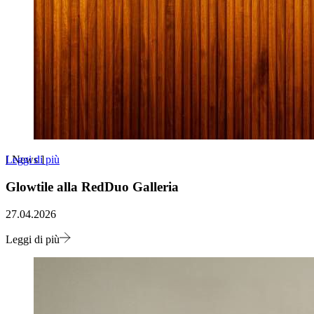
Leggi di più
[
News
]
Glowtile alla RedDuo Galleria
27.04.2026
Leggi di più