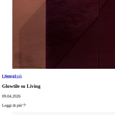
Leggi di più
[
News
]
Glowtile su Living
09.04.2026
Leggi di più