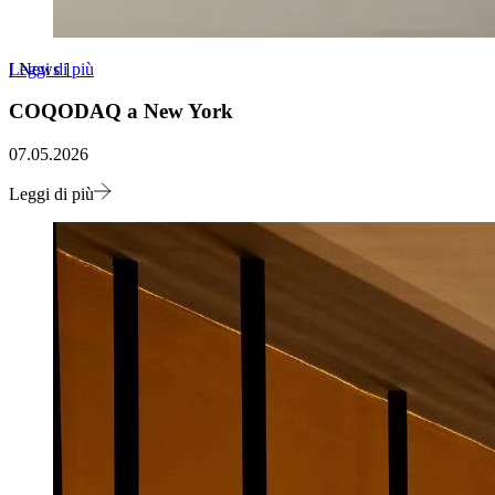
Leggi di più
[
News
]
COQODAQ a New York
07.05.2026
Leggi di più