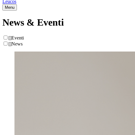
Leucos
Menu
News & Eventi
[
]
Eventi
[
]
News