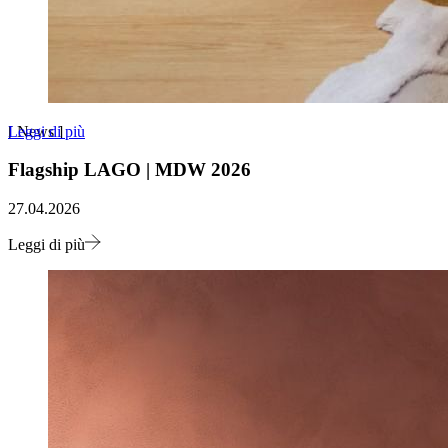
Leggi di più
[
News
]
Flagship LAGO | MDW 2026
27.04.2026
Leggi di più