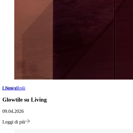
Leggi di più
[
News
]
Glowtile su Living
09.04.2026
Leggi di più