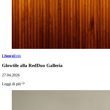
Leggi di più
[
News
]
Glowtile alla RedDuo Galleria
27.04.2026
Leggi di più