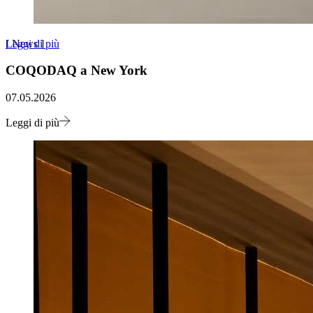
Leggi di più
[
News
]
COQODAQ a New York
07.05.2026
Leggi di più