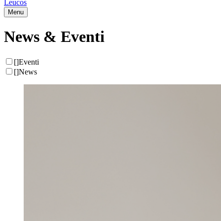
Leucos
Menu
News & Eventi
[
]
Eventi
[
]
News