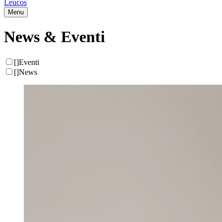
Leucos
Menu
News & Eventi
[
]
Eventi
[
]
News