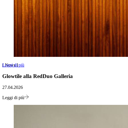
Leggi di più
[
News
]
Glowtile alla RedDuo Galleria
27.04.2026
Leggi di più