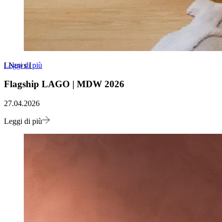
Leggi di più
[
News
]
Flagship LAGO | MDW 2026
27.04.2026
Leggi di più