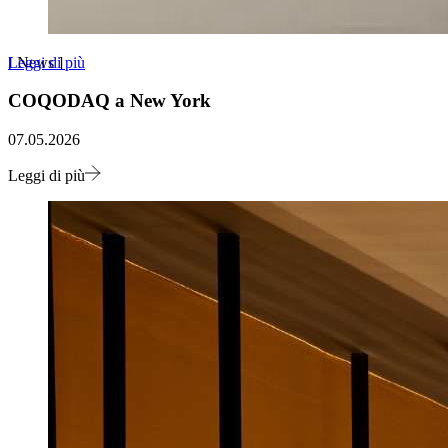
Leggi di più
[
News
]
COQODAQ a New York
07.05.2026
Leggi di più