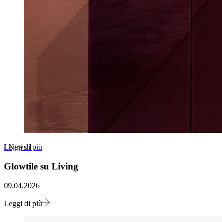
Leggi di più
[
News
]
Glowtile su Living
09.04.2026
Leggi di più