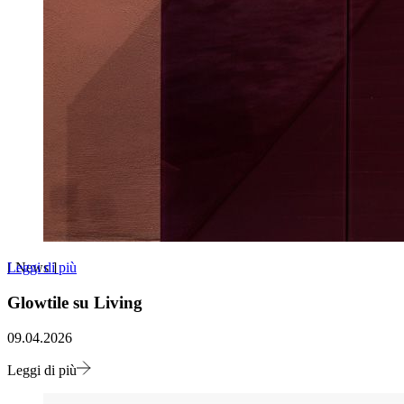
Leggi di più
[
News
]
Glowtile su Living
09.04.2026
Leggi di più