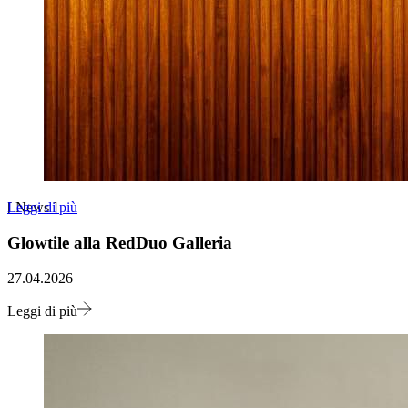
Leggi di più
[
News
]
Glowtile alla RedDuo Galleria
27.04.2026
Leggi di più