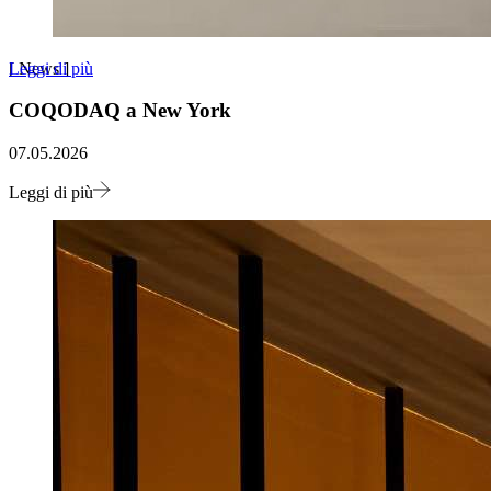
Leggi di più
[
News
]
COQODAQ a New York
07.05.2026
Leggi di più