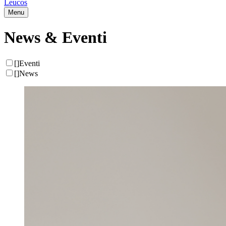
Leucos
Menu
News & Eventi
[
]
Eventi
[
]
News