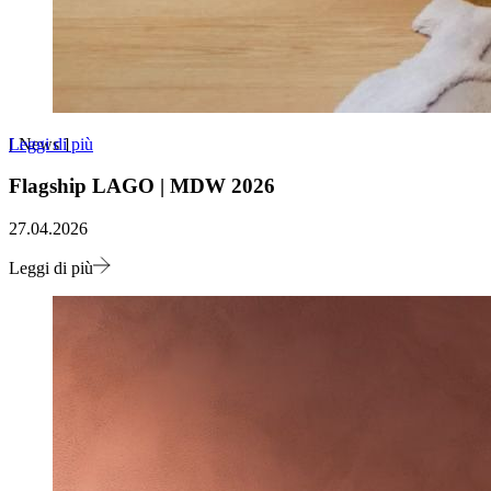
Leggi di più
[
News
]
Flagship LAGO | MDW 2026
27.04.2026
Leggi di più