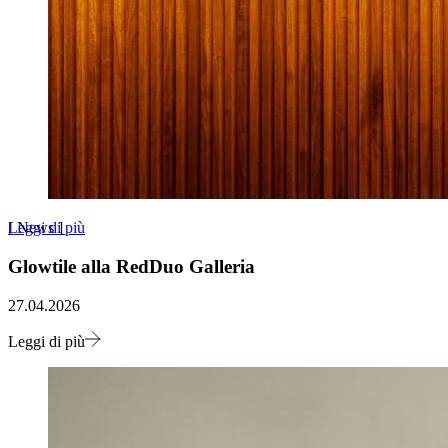
Leggi di più
[
News
]
Glowtile alla RedDuo Galleria
27.04.2026
Leggi di più