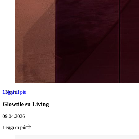
Leggi di più
[
News
]
Glowtile su Living
09.04.2026
Leggi di più