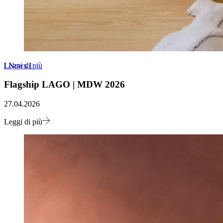
Leggi di più
[
News
]
Flagship LAGO | MDW 2026
27.04.2026
Leggi di più