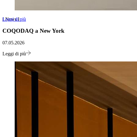
Leggi di più
[
News
]
COQODAQ a New York
07.05.2026
Leggi di più